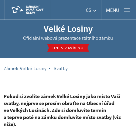
MENU
CS
Velké Losiny
oficiální webová prezentace státního zámku
DNES ZAVŘENO
Zámek Velké Losiny
Svatby
Pokud si zvolíte zámek Velké Losiny jako místo Vaší
svatby, nejprve se prosím obraťte na Obecní úřad
ve Velkých Losinách. Zde si domluvíte termín
a teprve poté na zámku domluvíte místo svatby (viz
níže).