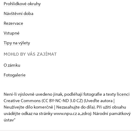
Prohlídkové okruhy
Návštěvní doba
Rezervace
Vstupné
Tipy na výlety
MOHLO BY VÁS ZAJÍMAT
O zámku
Fotogalerie
Není-li výslovně uvedeno jinak, podléhají fotografie a texty
licenci
Creative Commons
(CC BY-NC-ND 3.0 CZ) (Uveďte autora |
Neužívejte dílo komerčně | Nezasahujte do díla). Při užití obsahu
uvádějte odkaz na stránky www.npu.cz a „zdroj: Národní památkový
ústav“