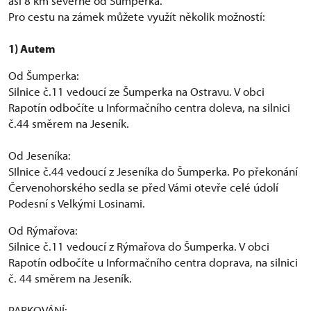
asi 8 km severně od Šumperka.
Pro cestu na zámek můžete využít několik možností:
1) Autem
Od Šumperka:
Silnice č.11 vedoucí ze Šumperka na Ostravu. V obci
Rapotín odbočíte u Informačního centra doleva, na silnici
č.44 směrem na Jeseník.
Od Jeseníka:
SIlnice č.44 vedoucí z Jeseníka do Šumperka. Po překonání
Červenohorského sedla se před Vámi otevře celé údolí
Podesní s Velkými Losinami.
Od Rýmařova:
Silnice č.11 vedoucí z Rýmařova do Šumperka. V obci
Rapotín odbočíte u Informačního centra doprava, na silnici
č. 44 směrem na Jeseník.
PARKOVÁNÍ: