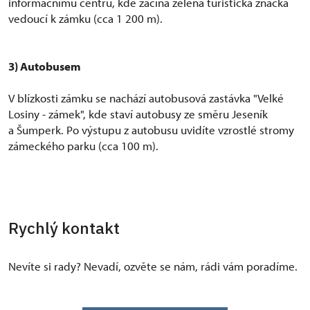
informačnímu centru, kde začíná zelená turistická značka
vedoucí k zámku (cca 1 200 m).
3) Autobusem
V blízkosti zámku se nachází autobusová zastávka "Velké
Losiny - zámek", kde staví autobusy ze směru Jeseník
a Šumperk. Po výstupu z autobusu uvidíte vzrostlé stromy
zámeckého parku (cca 100 m).
Rychlý kontakt
Nevíte si rady? Nevadí, ozvěte se nám, rádi vám poradíme.