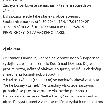
Záchytné parkoviště se nachází v těsném sousedství
zámku.
K dispozici je zde také stánek s občerstvením.
Souřadnice parkoviště: 50.0241147N, 17.0323242E
JE ZAKÁZÁNO VJÍŽDĚT JAKÝMIKOLIV DOPRAVNÍMI
PROSTŘEDKY DO ZÁMECKÉHO PARKU.
2) Vlakem
Ze stanice Olomouc, Zábřeh na Moravě nebo Šumperk se
vydejte vlakem směrem do Koutů nad Desnou. Dejte
prosím pozor, některé vlakové soupravy se dělí a obdočují
směrem na Jeseník nebo Sobotín.
V blízkosti zámku (cca 400 m) se nachází vlaková zastávka
"Velké Losiny - zámek". Ne všechny vlaky zde zastavují,
případně se prosím zeptejte vlakového personálu.
Další vlaková zastávka "Velké Losiny" se nachází v centru
obce. Po vystoupení z vlaku se můžete vydat k nedalekému