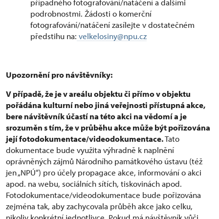
případného fotografování/natáčení a dalšími
podrobnostmi. Žádosti o komerční
fotografování/natáčení zasílejte v dostatečném
předstihu na:
velkelosiny@npu.cz
Upozornění pro návštěvníky:
V případě, že je v areálu objektu či přímo v objektu
pořádána kulturní nebo jiná veřejnosti přístupná akce,
bere návštěvník účastí na této akci na vědomí a je
srozuměn s tím, že v průběhu akce může být pořizována
její fotodokumentace/videodokumentace.
Tato
dokumentace bude využita výhradně k naplnění
oprávněných zájmů Národního památkového ústavu (též
jen „NPÚ“) pro účely propagace akce, informování o akci
apod. na webu, sociálních sítích, tiskovinách apod.
Fotodokumentace/videodokumentace bude pořizována
zejména tak, aby zachycovala průběh akce jako celku,
nikoliv konkrétní jednotlivce. Pokud má návštěvník vůči