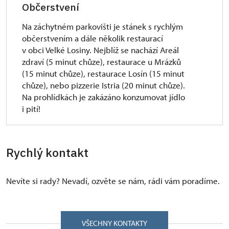
Občerstvení
Na záchytném parkovišti je stánek s rychlým
občerstvením a dále několik restaurací
v obci Velké Losiny. Nejblíž se nachází Areál
zdraví (5 minut chůze), restaurace u Mrázků
(15 minut chůze), restaurace Losín (15 minut
chůze), nebo pizzerie Istria (20 minut chůze).
Na prohlídkách je zakázáno konzumovat jídlo
i pití!
Rychlý kontakt
Nevíte si rady? Nevadí, ozvěte se nám, rádi vám poradíme.
VŠECHNY KONTAKTY