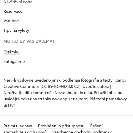
Návštěvní doba
Rezervace
Vstupné
Tipy na výlety
MOHLO BY VÁS ZAJÍMAT
O zámku
Fotogalerie
Není-li výslovně uvedeno jinak, podléhají fotografie a texty
licenci
Creative Commons
(CC BY-NC-ND 3.0 CZ) (Uveďte autora |
Neužívejte dílo komerčně | Nezasahujte do díla). Při užití obsahu
uvádějte odkaz na stránky www.npu.cz a „zdroj: Národní památkový
ústav“
Právní ujednání
Prohlášení o přístupnosti
Řešení
spotřebitelských sporů
Všeobecné obchodní podmínky