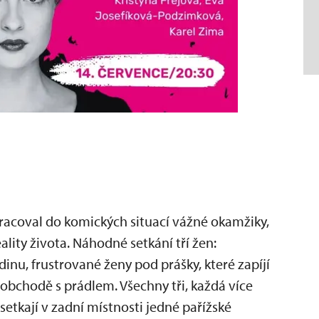
pracoval do komických situací vážné okamžiky,
lity života. Náhodné setkání tří žen:
nu, frustrované ženy pod prášky, které zapíjí
chodě s prádlem. Všechny tři, každá více
setkají v zadní místnosti jedné pařížské