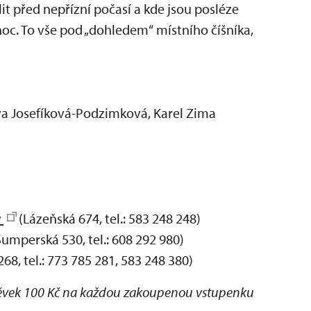
it před nepřízní počasí a kde jsou posléze
oc. To vše pod „dohledem“ místního číšníka,
Eva Josefíková-Podzimková, Karel Zima
y
(Lázeňská 674, tel.: 583 248 248)
Šumperská 530, tel.: 608 292 980)
8, tel.: 773 785 281, 583 248 380)
pěvek 100 Kč na každou zakoupenou vstupenku