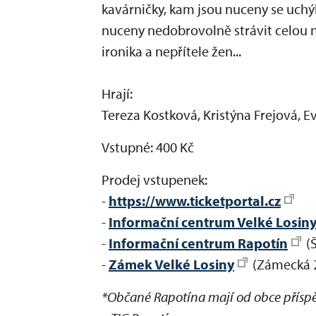
kavárničky, kam jsou nuceny se uchýl
nuceny nedobrovolně strávit celou n
ironika a nepřítele žen...
Hrají:
Tereza Kostková, Kristýna Frejová, 
Vstupné: 400 Kč
Prodej vstupenek:
-
https://www.ticketportal.cz
-
Informační centrum Velké Losin
-
Informační centrum Rapotín
(
-
Zámek Velké Losiny
(Zámecká 26
*Občané Rapotína mají od obce přís