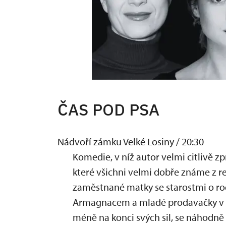
ČAS POD PSA
Nádvoří zámku Velké Losiny / 20:30
Komedie, v níž autor velmi citlivě z
které všichni velmi dobře známe z rea
zaměstnané matky se starostmi o rodi
Armagnacem a mladé prodavačky v ob
méně na konci svých sil, se náhodně 