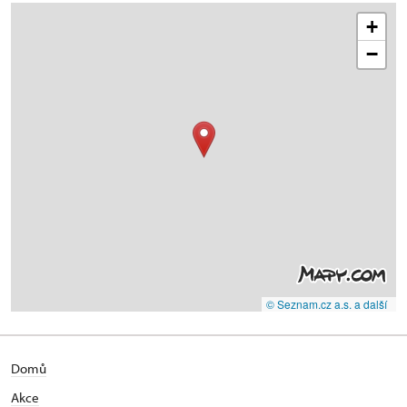
+
−
© Seznam.cz a.s. a další
Domů
Akce