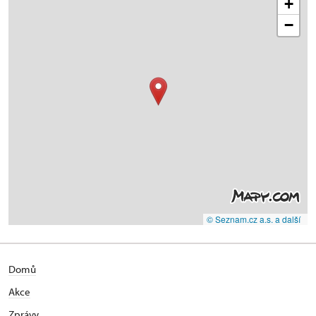
+
−
© Seznam.cz a.s. a další
Domů
Akce
Zprávy