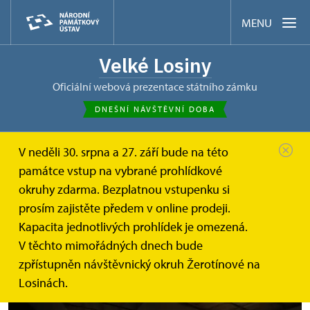
MENU
Velké Losiny
oficiální webová prezentace státního zámku
DNEŠNÍ NÁVŠTĚVNÍ DOBA
V neděli 30. srpna a 27. září bude na této
Zámek Velké Losiny
Akce
památce vstup na vybrané prohlídkové
Večerní prohlídky při baterce
okruhy zdarma. Bezplatnou vstupenku si
prosím zajistěte předem v online prodeji.
Večerní prohlídky při baterce
Kapacita jednotlivých prohlídek je omezená.
V těchto mimořádných dnech bude
zpřístupněn návštěvnický okruh Žerotínové na
Losinách.