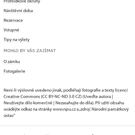
Prohlídkové okruhy
Návštěvní doba
Rezervace
Vstupné
Tipy na výlety
MOHLO BY VÁS ZAJÍMAT
O zámku
Fotogalerie
Není-li výslovně uvedeno jinak, podléhají fotografie a texty
licenci
Creative Commons
(CC BY-NC-ND 3.0 CZ) (Uveďte autora |
Neužívejte dílo komerčně | Nezasahujte do díla). Při užití obsahu
uvádějte odkaz na stránky www.npu.cz a „zdroj: Národní památkový
ústav“